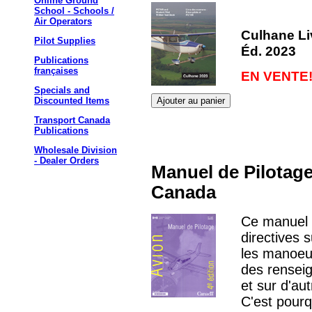
Online Ground
School - Schools /
Air Operators
Culhane Li
Pilot Supplies
Éd. 2023
Publications
françaises
EN VENTE
Specials and
Discounted Items
Transport Canada
Publications
Wholesale Division
- Dealer Orders
Manuel de Pilotage
Canada
Ce manuel 
directives 
les manoeuv
des rensei
et sur d'aut
C'est pour