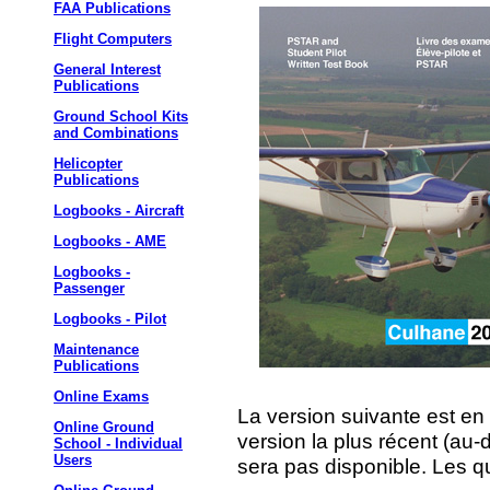
FAA Publications
Flight Computers
General Interest
Publications
Ground School Kits
and Combinations
Helicopter
Publications
Logbooks - Aircraft
Logbooks - AME
Logbooks -
Passenger
Logbooks - Pilot
Maintenance
Publications
Online Exams
La version suivante est en l
Online Ground
version la plus récent (au-
School - Individual
Users
sera pas disponible. Les qu